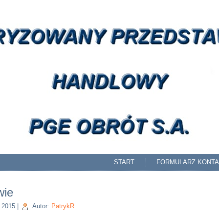
START
FORMULARZ KONT
wie
, 2015
|
Autor:
PatrykR